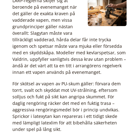
LARP-reglerna skiljer sig åt
beroende på evenemanget när
det gäller de exakta kraven på
vadderade vapen, men vissa
grundprinciper gäller nästan
överallt: Slagytan måste vara
tillräckligt vadderad, hårda delar får inte trycka
igenom och spetsar måste vara mjuka eller försedda
med en skyddskåpa. Modeller med kevlarspetsar, som
Valdrin, uppfyller vanligtvis dessa krav utan problem –
ändå är det värt att ta en titt i arrangörens regelverk
innan ett vapen används på evenemanget.
För skötsel av vapen av PU-skum gäller: förvara dem
torrt, svalt och skyddat mot UV-strålning, eftersom
solljus och fukt på sikt kan angripa skummet. För
daglig rengöring räcker det med en fuktig trasa –
aggressiva rengöringsmedel bör i princip undvikas.
Sprickor i latexytan kan repareras i ett tidigt skede
med lämpligt latexlim för att bibehålla säkerheten
under spel på lång sikt.