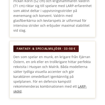
Pickan Korin (52 cm) och krigshammaren Valdrin
(71 cm) riktar sig till spelare med LARP-erfarenhet
som aktivt deltar i uppvisningsstrider på
evenemang och konvent. Valdrin med
glasfiberkärna och kevlarspets är utformad för
intensiva strider och erbjuder maximal stabilitet
vid slag.
FANTASY- & SPECIALMILJÖER · 33–50 €
Den som spelar en munk, en krigare från Fjärran
Östern, en ork eller en trollkrigare hittar perfekta
rekvisita i Huoyan och Malrik. Båda modellerna
sätter tydliga visuella accenter och gör
karaktären omedelbart igenkännlig på
spelplanen. För en defensiv kampstil
rekommenderas kombinationen med ett
LARP-
sköld
.