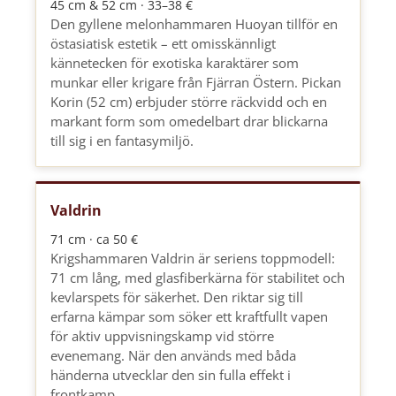
45 cm & 52 cm · 33–38 €
Den gyllene melonhammaren Huoyan tillför en
östasiatisk estetik – ett omisskännligt
kännetecken för exotiska karaktärer som
munkar eller krigare från Fjärran Östern. Pickan
Korin (52 cm) erbjuder större räckvidd och en
markant form som omedelbart drar blickarna
till sig i en fantasymiljö.
Valdrin
71 cm · ca 50 €
Krigshammaren Valdrin är seriens toppmodell:
71 cm lång, med glasfiberkärna för stabilitet och
kevlarspets för säkerhet. Den riktar sig till
erfarna kämpar som söker ett kraftfullt vapen
för aktiv uppvisningskamp vid större
evenemang. När den används med båda
händerna utvecklar den sin fulla effekt i
frontkamp.