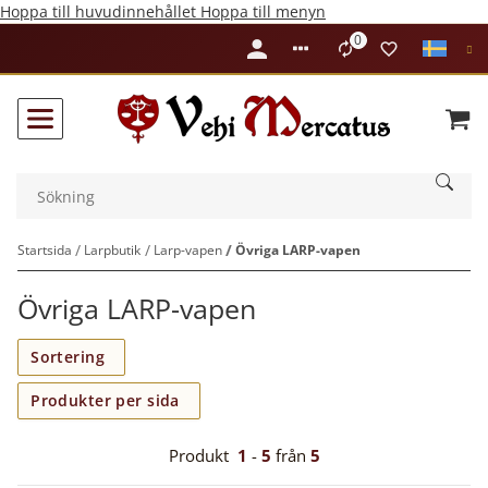
Hoppa till huvudinnehållet
Hoppa till menyn
0
Liste ist leer
Startsida
Larpbutik
Larp-vapen
Övriga LARP-vapen
Övriga LARP-vapen
Sortering
Produkter per sida
Produkt
1
-
5
från
5