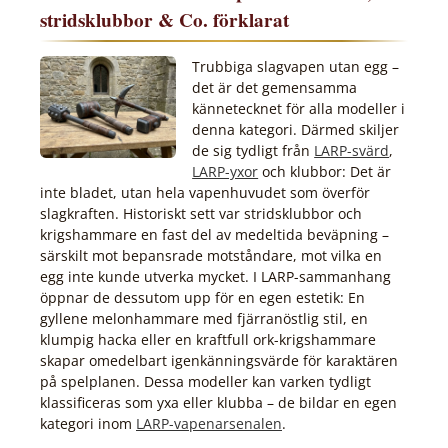
stridsklubbor & Co. förklarat
Trubbiga slagvapen utan egg –
det är det gemensamma
kännetecknet för alla modeller i
denna kategori. Därmed skiljer
de sig tydligt från
LARP-svärd
,
LARP-yxor
och klubbor: Det är
inte bladet, utan hela vapenhuvudet som överför
slagkraften. Historiskt sett var stridsklubbor och
krigshammare en fast del av medeltida beväpning –
särskilt mot bepansrade motståndare, mot vilka en
egg inte kunde utverka mycket. I LARP-sammanhang
öppnar de dessutom upp för en egen estetik: En
gyllene melonhammare med fjärranöstlig stil, en
klumpig hacka eller en kraftfull ork-krigshammare
skapar omedelbart igenkänningsvärde för karaktären
på spelplanen. Dessa modeller kan varken tydligt
klassificeras som yxa eller klubba – de bildar en egen
kategori inom
LARP-vapenarsenalen
.