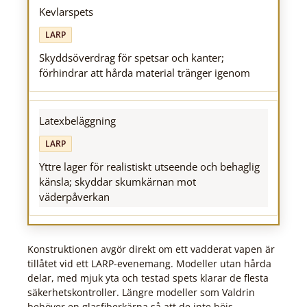
Kevlarspets
LARP
Skyddsöverdrag för spetsar och kanter;
förhindrar att hårda material tränger igenom
Latexbeläggning
LARP
Yttre lager för realistiskt utseende och behaglig
känsla; skyddar skumkärnan mot
väderpåverkan
Konstruktionen avgör direkt om ett vadderat vapen är
tillåtet vid ett LARP-evenemang. Modeller utan hårda
delar, med mjuk yta och testad spets klarar de flesta
säkerhetskontroller. Längre modeller som Valdrin
behöver en glasfiberkärna så att de inte böjs